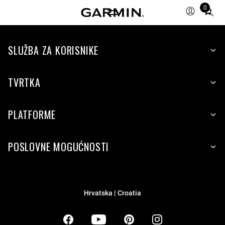
0
Total
items
in
SLUŽBA ZA KORISNIKE
cart:
0
TVRTKA
PLATFORME
POSLOVNE MOGUĆNOSTI
Hrvatska | Croatia