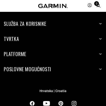
0
Total
items
in
SLUŽBA ZA KORISNIKE
cart:
0
TVRTKA
PLATFORME
POSLOVNE MOGUĆNOSTI
Hrvatska | Croatia