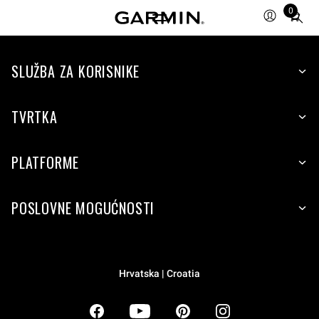
0
Total
items
in
SLUŽBA ZA KORISNIKE
cart:
0
TVRTKA
PLATFORME
POSLOVNE MOGUĆNOSTI
Hrvatska | Croatia