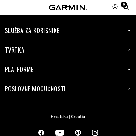
0
Total
items
in
SLUŽBA ZA KORISNIKE
cart:
0
TVRTKA
PLATFORME
POSLOVNE MOGUĆNOSTI
Hrvatska | Croatia