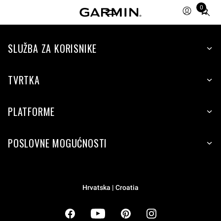
0
Total
items
in
cart:
SLUŽBA ZA KORISNIKE
0
TVRTKA
PLATFORME
POSLOVNE MOGUĆNOSTI
Hrvatska | Croatia