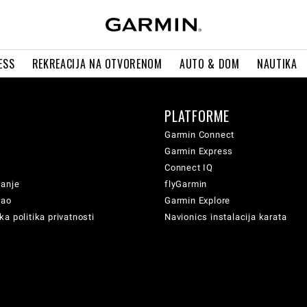
ESS
REKREACIJA NA OTVORENOM
AUTO & DOM
NAUTIKA
PLATFORME
Garmin Connect
Garmin Express
Connect IQ
vanje
flyGarmin
sao
Garmin Explore
a politika privatnosti
Navionics instalacija karata