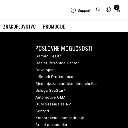
0
Total
Support
items
in
ZRAKOPLOVSTVO
PROMOCIJE
cart:
0
POSLOVNE MOGUĆNOSTI
Garmin Health
Dealer Resource Center
Developeri
inReach Professional
Rješenja za nautičke hitne službe
Usluga SeaStar®
Automotive OEM
OEM rješenja za RV
Senzori
Korporativno sponzoriranje
Brand ambasadori