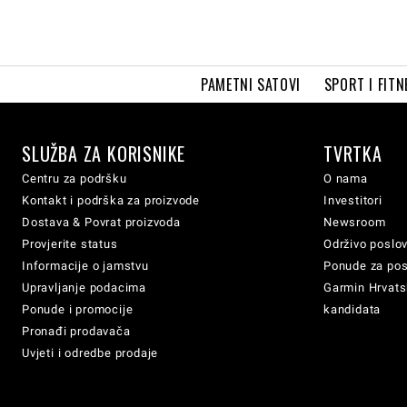
PAMETNI SATOVI
SPORT I FITN
SLUŽBA ZA KORISNIKE
TVRTKA
Centru za podršku
O nama
Kontakt i podrška za proizvode
Investitori
Dostava & Povrat proizvoda
Newsroom
Provjerite status
Održivo poslo
Informacije o jamstvu
Ponude za po
Upravljanje podacima
Garmin Hrvatsk
Ponude i promocije
kandidata
Pronađi prodavača
Uvjeti i odredbe prodaje