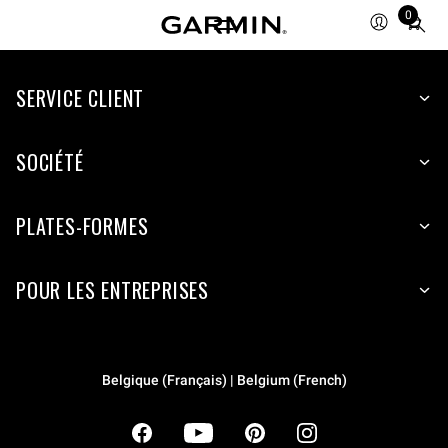
0
Total
items
in
cart:
SERVICE CLIENT
0
SOCIÉTÉ
PLATES-FORMES
POUR LES ENTREPRISES
Belgique (Français) | Belgium (French)