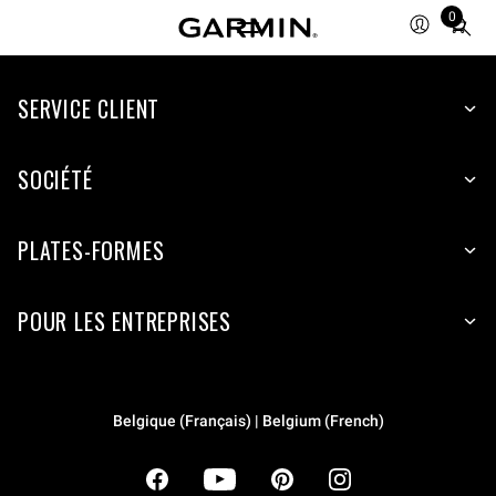
0
Total
items
in
cart:
SERVICE CLIENT
0
SOCIÉTÉ
PLATES-FORMES
POUR LES ENTREPRISES
Belgique (Français) | Belgium (French)