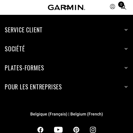
0
Total
items
in
SERVICE CLIENT
cart:
0
SOCIÉTÉ
PLATES-FORMES
POUR LES ENTREPRISES
Belgique (Français) | Belgium (French)