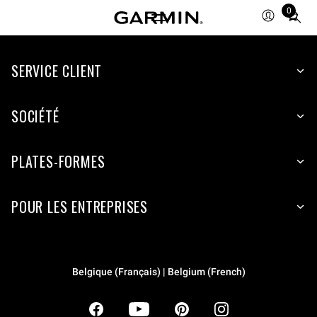
0
Total
items
in
SERVICE CLIENT
cart:
0
SOCIÉTÉ
PLATES-FORMES
POUR LES ENTREPRISES
Belgique (Français) | Belgium (French)