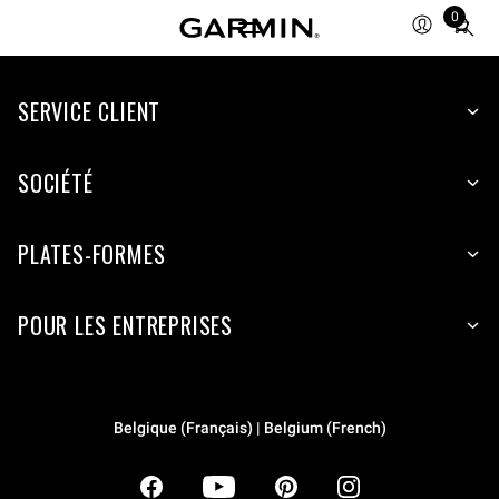
0
Total
items
in
SERVICE CLIENT
cart:
0
SOCIÉTÉ
PLATES-FORMES
POUR LES ENTREPRISES
Belgique (Français) | Belgium (French)