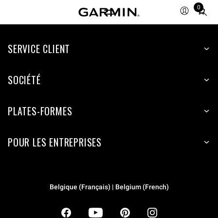
0
Total
items
in
SERVICE CLIENT
cart:
0
SOCIÉTÉ
PLATES-FORMES
POUR LES ENTREPRISES
Belgique (Français) | Belgium (French)