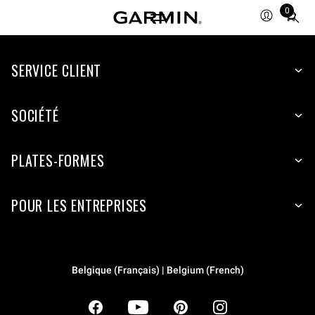
0
Total
items
in
SERVICE CLIENT
cart:
0
SOCIÉTÉ
PLATES-FORMES
POUR LES ENTREPRISES
Belgique (Français) | Belgium (French)