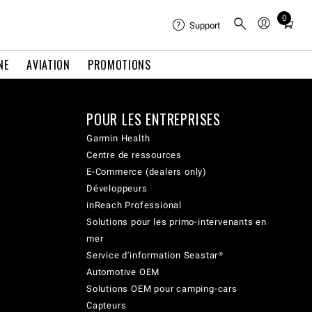
0
Total
Support
items
in
NE
AVIATION
PROMOTIONS
cart:
0
POUR LES ENTREPRISES
Garmin Health
Centre de ressources
E-Commerce (dealers only)
Développeurs
inReach Professional
Solutions pour les primo-intervenants en
mer
Service d'information Seastar®
Automotive OEM
Solutions OEM pour camping-cars
Capteurs