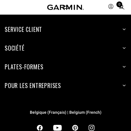
0
Total
items
in
SERVICE CLIENT
cart:
0
SOCIÉTÉ
PLATES-FORMES
POUR LES ENTREPRISES
Belgique (Français) | Belgium (French)