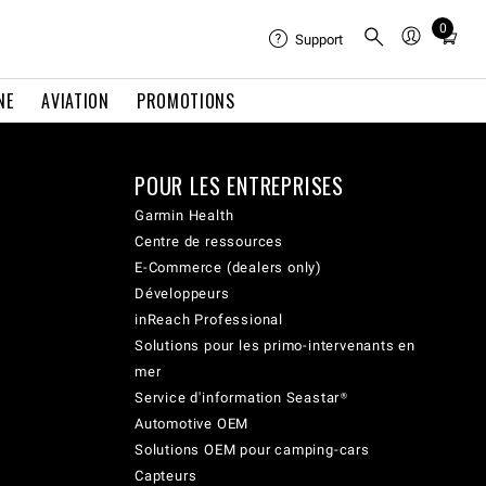
0
Total
Support
items
in
NE
AVIATION
PROMOTIONS
cart:
0
POUR LES ENTREPRISES
Garmin Health
Centre de ressources
E-Commerce (dealers only)
Développeurs
inReach Professional
Solutions pour les primo-intervenants en
mer
Service d'information Seastar®
Automotive OEM
Solutions OEM pour camping-cars
Capteurs