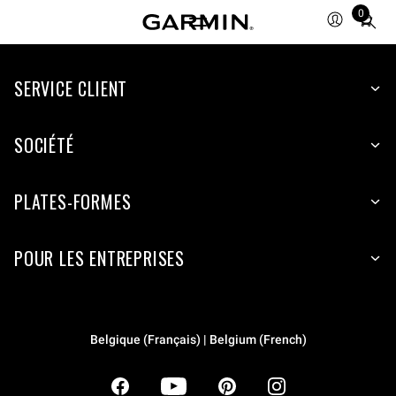
0
Total
items
in
SERVICE CLIENT
cart:
0
SOCIÉTÉ
PLATES-FORMES
POUR LES ENTREPRISES
Belgique (Français) | Belgium (French)