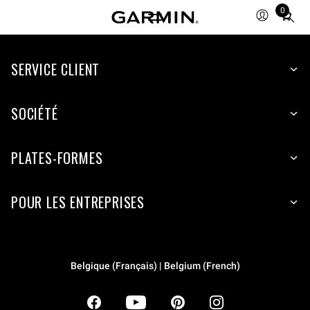
0
Total
items
in
SERVICE CLIENT
cart:
0
SOCIÉTÉ
PLATES-FORMES
POUR LES ENTREPRISES
Belgique (Français) | Belgium (French)