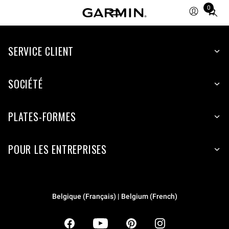
0
Total
items
in
SERVICE CLIENT
cart:
0
SOCIÉTÉ
PLATES-FORMES
POUR LES ENTREPRISES
Belgique (Français) | Belgium (French)