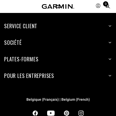
0
Total
items
in
SERVICE CLIENT
cart:
0
SOCIÉTÉ
PLATES-FORMES
POUR LES ENTREPRISES
Belgique (Français) | Belgium (French)