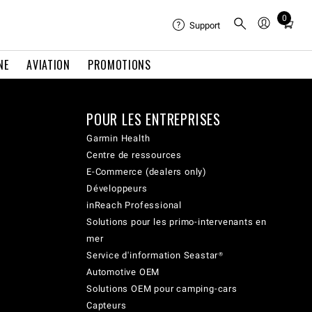
0
Total
Support
items
in
NE
AVIATION
PROMOTIONS
cart:
0
POUR LES ENTREPRISES
Garmin Health
Centre de ressources
E-Commerce (dealers only)
Développeurs
inReach Professional
Solutions pour les primo-intervenants en
mer
Service d'information Seastar®
Automotive OEM
Solutions OEM pour camping-cars
Capteurs