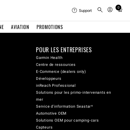
0
Total
Support
items
in
NE
AVIATION
PROMOTIONS
cart:
0
POUR LES ENTREPRISES
Garmin Health
Centre de ressources
E-Commerce (dealers only)
Développeurs
inReach Professional
Solutions pour les primo-intervenants en
mer
Service d'information Seastar®
Automotive OEM
Solutions OEM pour camping-cars
Capteurs