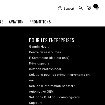
0
Total
Support
items
in
NE
AVIATION
PROMOTIONS
cart:
0
POUR LES ENTREPRISES
Garmin Health
Centre de ressources
E-Commerce (dealers only)
Développeurs
inReach Professional
Solutions pour les primo-intervenants en
mer
Service d'information Seastar®
Automotive OEM
Solutions OEM pour camping-cars
Capteurs