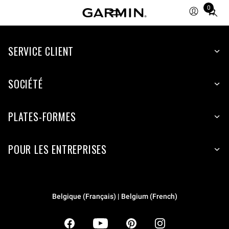
0
Total
items
in
SERVICE CLIENT
cart:
0
SOCIÉTÉ
PLATES-FORMES
POUR LES ENTREPRISES
Belgique (Français) | Belgium (French)