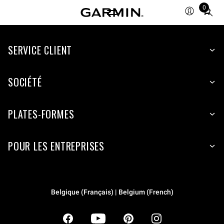
0
Total
items
in
SERVICE CLIENT
cart:
0
SOCIÉTÉ
PLATES-FORMES
POUR LES ENTREPRISES
Belgique (Français) | Belgium (French)