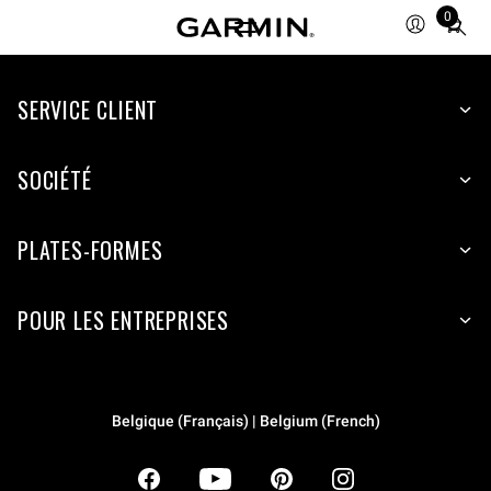
0
Total
items
in
SERVICE CLIENT
cart:
0
SOCIÉTÉ
PLATES-FORMES
POUR LES ENTREPRISES
Belgique (Français) | Belgium (French)