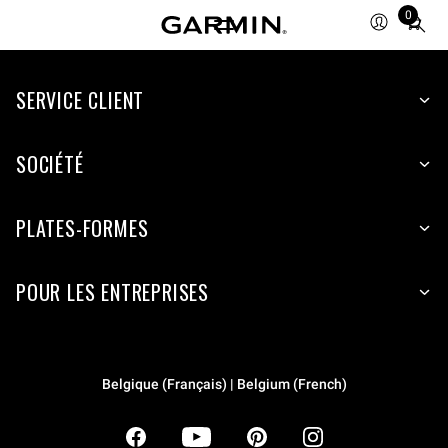
0
Total
items
in
SERVICE CLIENT
cart:
0
SOCIÉTÉ
PLATES-FORMES
POUR LES ENTREPRISES
Belgique (Français) | Belgium (French)