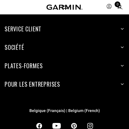
0
Total
items
in
SERVICE CLIENT
cart:
0
SOCIÉTÉ
PLATES-FORMES
POUR LES ENTREPRISES
Belgique (Français) | Belgium (French)