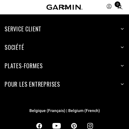
0
Total
items
in
SERVICE CLIENT
cart:
0
SOCIÉTÉ
PLATES-FORMES
POUR LES ENTREPRISES
Belgique (Français) | Belgium (French)