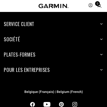
0
Total
items
in
SERVICE CLIENT
cart:
0
SOCIÉTÉ
PLATES-FORMES
POUR LES ENTREPRISES
Belgique (Français) | Belgium (French)