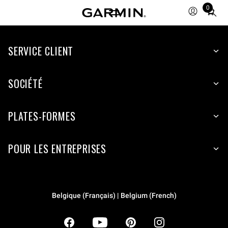
0
Total
items
in
SERVICE CLIENT
cart:
0
SOCIÉTÉ
PLATES-FORMES
POUR LES ENTREPRISES
Belgique (Français) | Belgium (French)