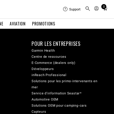
0
Total
Support
items
in
NE
AVIATION
PROMOTIONS
cart:
0
POUR LES ENTREPRISES
Garmin Health
Centre de ressources
E-Commerce (dealers only)
Développeurs
inReach Professional
Solutions pour les primo-intervenants en
mer
Service d'information Seastar®
Automotive OEM
Solutions OEM pour camping-cars
Capteurs