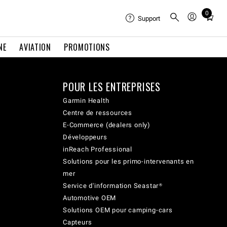
0
Total
Support
items
in
NE
AVIATION
PROMOTIONS
cart:
0
POUR LES ENTREPRISES
Garmin Health
Centre de ressources
E-Commerce (dealers only)
Développeurs
inReach Professional
Solutions pour les primo-intervenants en
mer
Service d'information Seastar®
Automotive OEM
Solutions OEM pour camping-cars
Capteurs