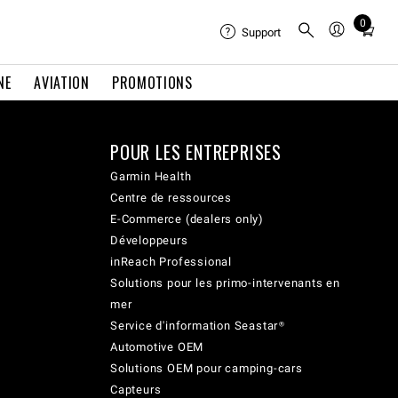
0
Total
Support
items
in
NE
AVIATION
PROMOTIONS
cart:
0
POUR LES ENTREPRISES
Garmin Health
Centre de ressources
E-Commerce (dealers only)
Développeurs
inReach Professional
Solutions pour les primo-intervenants en
mer
Service d'information Seastar®
Automotive OEM
Solutions OEM pour camping-cars
Capteurs