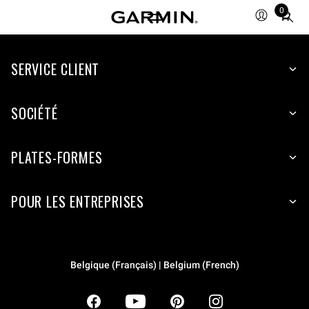
0
Total
items
in
SERVICE CLIENT
cart:
0
SOCIÉTÉ
PLATES-FORMES
POUR LES ENTREPRISES
Belgique (Français) | Belgium (French)