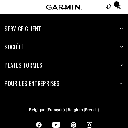
0
Total
items
in
SERVICE CLIENT
cart:
0
SOCIÉTÉ
PLATES-FORMES
POUR LES ENTREPRISES
Belgique (Français) | Belgium (French)