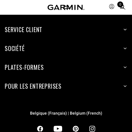
0
Total
items
in
SERVICE CLIENT
cart:
0
SOCIÉTÉ
PLATES-FORMES
POUR LES ENTREPRISES
Belgique (Français) | Belgium (French)