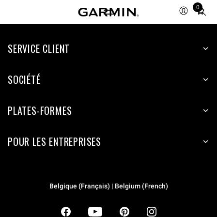
0
Total
items
in
SERVICE CLIENT
cart:
0
SOCIÉTÉ
PLATES-FORMES
POUR LES ENTREPRISES
Belgique (Français) | Belgium (French)