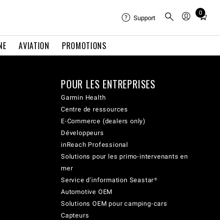
0
Total
Support
items
in
NE
AVIATION
PROMOTIONS
cart:
0
POUR LES ENTREPRISES
Garmin Health
Centre de ressources
E-Commerce (dealers only)
Développeurs
inReach Professional
Solutions pour les primo-intervenants en
mer
Service d'information Seastar®
Automotive OEM
Solutions OEM pour camping-cars
Capteurs