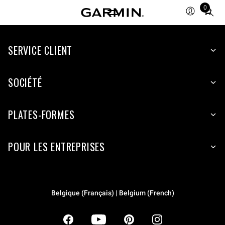
0
Total
items
in
SERVICE CLIENT
cart:
0
SOCIÉTÉ
PLATES-FORMES
POUR LES ENTREPRISES
Belgique (Français) | Belgium (French)