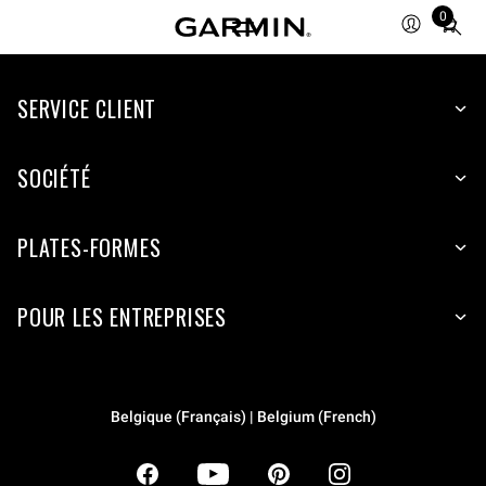
0
Total
items
in
SERVICE CLIENT
cart:
0
SOCIÉTÉ
PLATES-FORMES
POUR LES ENTREPRISES
Belgique (Français) | Belgium (French)