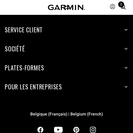
0
Total
items
in
SERVICE CLIENT
cart:
0
SOCIÉTÉ
PLATES-FORMES
POUR LES ENTREPRISES
Belgique (Français) | Belgium (French)