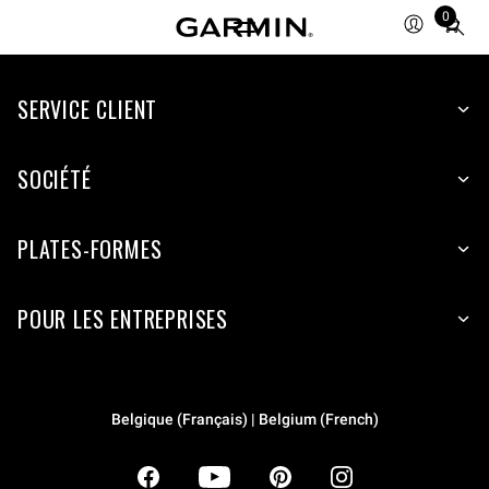
0
Total
items
in
SERVICE CLIENT
cart:
0
SOCIÉTÉ
PLATES-FORMES
POUR LES ENTREPRISES
Belgique (Français) | Belgium (French)