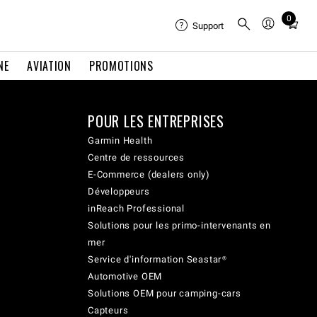
0
Total
Support
items
in
NE
AVIATION
PROMOTIONS
cart:
0
POUR LES ENTREPRISES
Garmin Health
Centre de ressources
E-Commerce (dealers only)
Développeurs
inReach Professional
Solutions pour les primo-intervenants en
mer
Service d'information Seastar®
Automotive OEM
Solutions OEM pour camping-cars
Capteurs