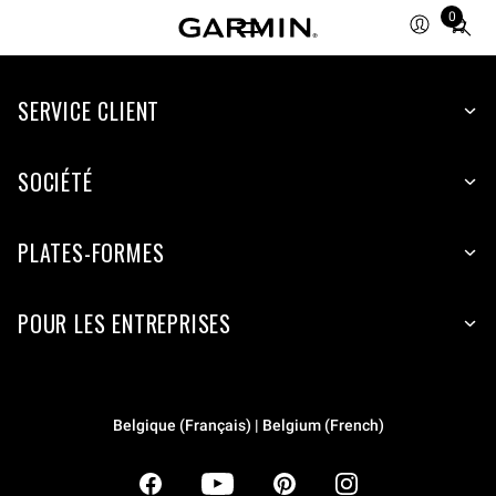
0
Total
items
in
SERVICE CLIENT
cart:
0
SOCIÉTÉ
PLATES-FORMES
POUR LES ENTREPRISES
Belgique (Français) | Belgium (French)