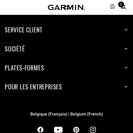
0
Total
items
in
SERVICE CLIENT
cart:
0
SOCIÉTÉ
PLATES-FORMES
POUR LES ENTREPRISES
Belgique (Français) | Belgium (French)