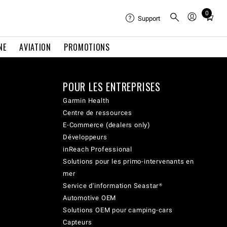
0
Total
Support
items
in
NE
AVIATION
PROMOTIONS
cart:
0
POUR LES ENTREPRISES
Garmin Health
Centre de ressources
E-Commerce (dealers only)
Développeurs
inReach Professional
Solutions pour les primo-intervenants en
mer
Service d'information Seastar®
Automotive OEM
Solutions OEM pour camping-cars
Capteurs