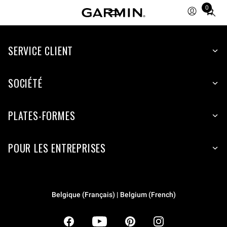
0
Total
items
in
SERVICE CLIENT
cart:
0
SOCIÉTÉ
PLATES-FORMES
POUR LES ENTREPRISES
Belgique (Français) | Belgium (French)