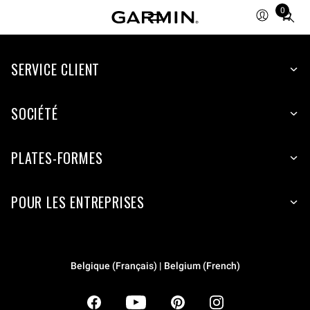
0
Total
items
in
SERVICE CLIENT
cart:
0
SOCIÉTÉ
PLATES-FORMES
POUR LES ENTREPRISES
Belgique (Français) | Belgium (French)