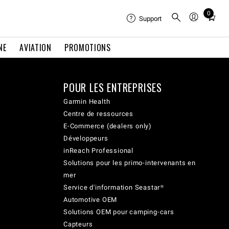
0
Total
Support
items
in
NE
AVIATION
PROMOTIONS
cart:
0
POUR LES ENTREPRISES
Garmin Health
Centre de ressources
E-Commerce (dealers only)
Développeurs
inReach Professional
Solutions pour les primo-intervenants en
mer
Service d'information Seastar®
Automotive OEM
Solutions OEM pour camping-cars
Capteurs